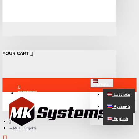
YOUR CART
LATVIEŠU
PIETEIKTIES
Latviešu
Русский
REĢISTRĒTIES
English
Mūsu Objekti