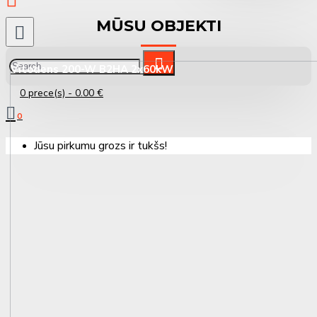
MŪSU OBJEKTI
0 prece(s) - 0.00 €
0
Jūsu pirkumu grozs ir tukšs!