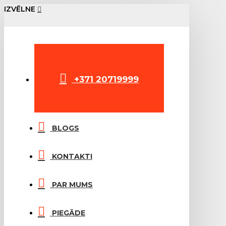
IZVĒLNE
+371 20719999
BLOGS
KONTAKTI
PAR MUMS
PIEGĀDE