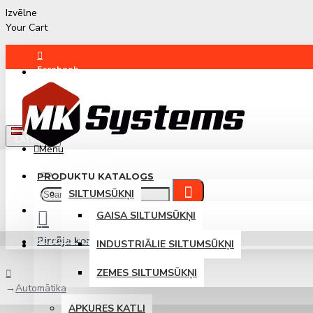
Izvēlne
Your Cart
Facebook
Instagram
LATVIEŠU
Menu
PRODUKTU KATALOGS
SILTUMSŪKŅI
PIETEIKTIES
GAISA SILTUMSŪKŅI
Pircēja konts
REĢISTRĒTIES
INDUSTRIĀLIE SILTUMSŪKŅI
Pieteikties / Reģistrēties
ZEMES SILTUMSŪKŅI
Automātika
APKURES KATLI