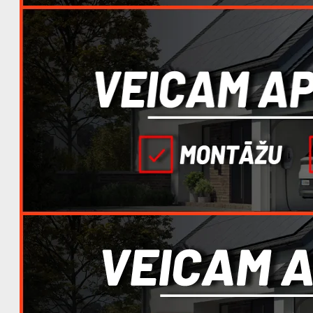
Jūsu pirkumu grozs ir tukšs!