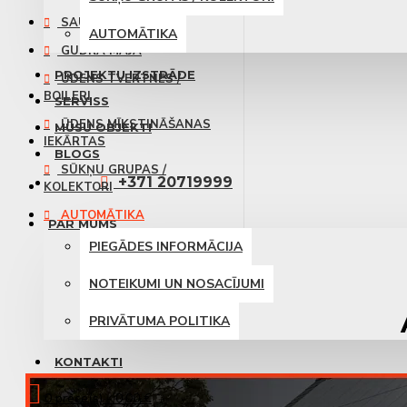
SAULES PANEĻI
AUTOMĀTIKA
GUDRĀ MĀJA
PROJEKTU IZSTRĀDE
ŪDENS TVERTNES /
BOILERI
SERVISS
ŪDENS MĪKSTINĀŠANAS
MŪSU OBJEKTI
IEKĀRTAS
BLOGS
SŪKŅU GRUPAS /
+371 20719999
KOLEKTORI
AUTOMĀTIKA
PAR MUMS
PIEGĀDES INFORMĀCIJA
NOTEIKUMI UN NOSACĪJUMI
PRIVĀTUMA POLITIKA
KONTAKTI
0 prece(s) - 0.00 €