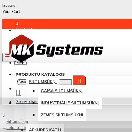
Izvēlne
Your Cart
Facebook
Instagram
LATVIEŠU
Menu
PRODUKTU KATALOGS
SILTUMSŪKŅI
PIETEIKTIES
GAISA SILTUMSŪKŅI
Pircēja konts
REĢISTRĒTIES
INDUSTRIĀLIE SILTUMSŪKŅI
Pieteikties / Reģistrēties
ZEMES SILTUMSŪKŅI
Siltumsūkņi
Industriālie siltumsūkņi
APKURES KATLI