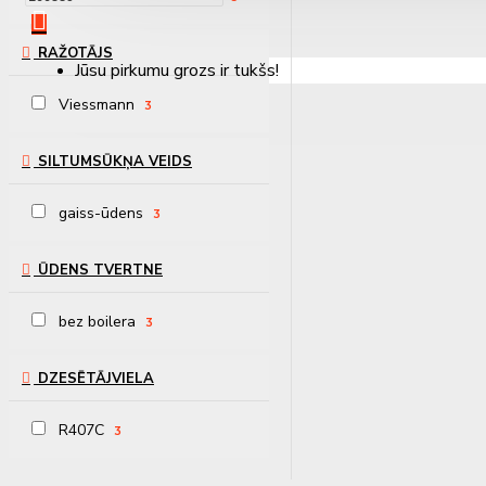
RAŽOTĀJS
Jūsu pirkumu grozs ir tukšs!
Viessmann
3
SILTUMSŪKŅA VEIDS
gaiss-ūdens
3
ŪDENS TVERTNE
bez boilera
3
DZESĒTĀJVIELA
R407C
3