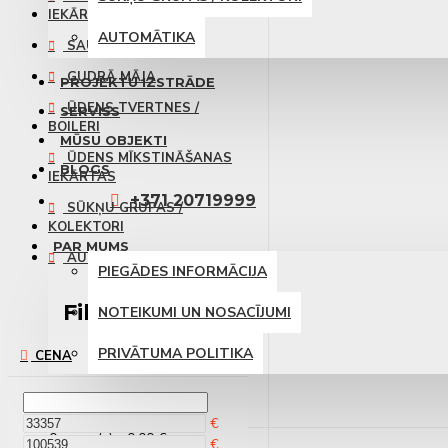
IEKĀRTAS
AUTOMĀTIKA
SAULES PANEĻI
GUDRĀ MĀJA
PROJEKTU IZSTRĀDE
ŪDENS TVERTNES /
SERVISS
BOILERI
MŪSU OBJEKTI
ŪDENS MĪKSTINĀŠANAS
BLOGS
IEKĀRTAS
+371 20719999
SŪKŅU GRUPAS /
KOLEKTORI
PAR MUMS
AUTOMĀTIKA
PIEGĀDES INFORMĀCIJA
Filtrs
NOTEIKUMI UN NOSACĪJUMI
Notīrīt
PRIVĀTUMA POLITIKA
CENA
KONTAKTI
€
0 prece(s) - 0.00 €
€