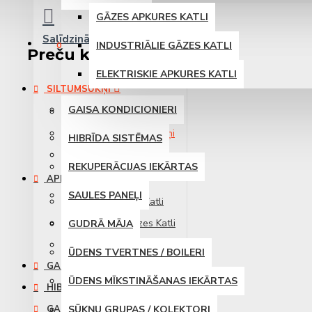
GĀZES APKURES KATLI
Salīdzināt
Produktu salīdzināšana
INDUSTRIĀLIE GĀZES KATLI
0
Preču katalogs
ELEKTRISKIE APKURES KATLI
SILTUMSŪKŅI
GAISA KONDICIONIERI
Gaisa siltumsūkņi
Industriālie siltumsūkņi
HIBRĪDA SISTĒMAS
Zemes siltumsūkņi
REKUPERĀCIJAS IEKĀRTAS
APKURES KATLI
SAULES PANEĻI
Gāzes Apkures Katli
Industriālie Gāzes Katli
GUDRĀ MĀJA
Elektriskie Apkures Katli
ŪDENS TVERTNES / BOILERI
GAISA KONDICIONIERI
ŪDENS MĪKSTINĀŠANAS IEKĀRTAS
HIBRĪDA SISTĒMAS
GAISA REKUPERĀCIJAS
SŪKŅU GRUPAS / KOLEKTORI