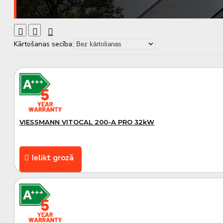
Kārtošanas secība:
A++
LABEL
VIESSMANN VITOCAL 200-A PRO 32kW
Ielikt grozā
A++
LABEL