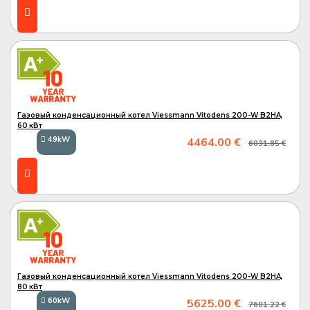
A
A+
Газовый конденсационный котел Viessmann Vitodens 200-W B2HA,
60 кВт
49kW
4464.00 €
6031.85 €
A+
Газовый конденсационный котел Viessmann Vitodens 200-W B2HA,
80 кВт
60kW
5625.00 €
7601.22 €