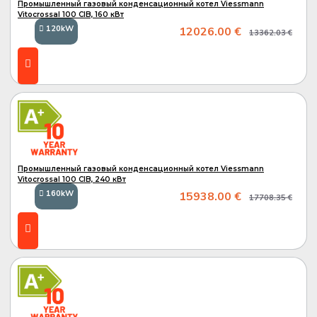
Промышленный газовый конденсационный котел Viessmann
Vitocrossal 100 CIB, 160 кВт
120kW
12026.00 €
13362.03 €
A
A+
Промышленный газовый конденсационный котел Viessmann
Vitocrossal 100 CIB, 240 кВт
160kW
15938.00 €
17708.35 €
A
A+