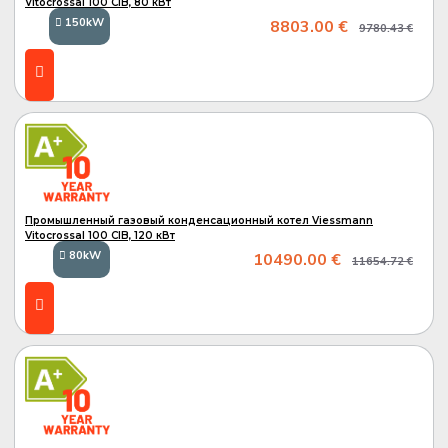
Vitocrossal 100 CIB, 80 кВт
150kW
8803.00 €
9780.43 €
A
A+
Промышленный газовый конденсационный котел Viessmann
Vitocrossal 100 CIB, 120 кВт
80kW
10490.00 €
11654.72 €
A
A+