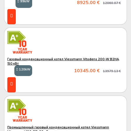
99kW
8925.00 €
12060.07 €
A+
Газовый конденсационный котел Viessmann Vitodens 200-W B2HA,
150 кВт
120kW
10345.00 €
13979.13 €
A
A+
Промышленный газовый конденсационный котел Viessmann