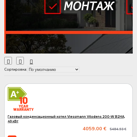
Сортировка:
A
A+
Газовый конденсационный котел Viessmann Vitodens 200-W B2HA,
49 кВт
4059.00 €
5484.93 €