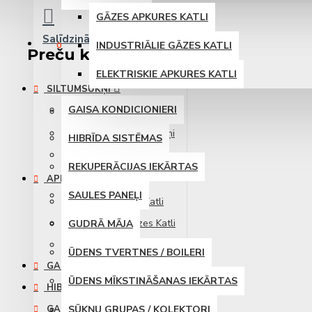
GĀZES APKURES KATLI
Salīdzināt
Produktu salīdzināšana
INDUSTRIĀLIE GĀZES KATLI
0
Preču katalogs
ELEKTRISKIE APKURES KATLI
SILTUMSŪKŅI
GAISA KONDICIONIERI
Gaisa siltumsūkņi
Industriālie siltumsūkņi
HIBRĪDA SISTĒMAS
Zemes siltumsūkņi
REKUPERĀCIJAS IEKĀRTAS
APKURES KATLI
SAULES PANEĻI
Gāzes Apkures Katli
Industriālie Gāzes Katli
GUDRĀ MĀJA
Elektriskie Apkures Katli
ŪDENS TVERTNES / BOILERI
GAISA KONDICIONIERI
ŪDENS MĪKSTINĀŠANAS IEKĀRTAS
HIBRĪDA SISTĒMAS
GAISA REKUPERĀCIJAS
SŪKŅU GRUPAS / KOLEKTORI