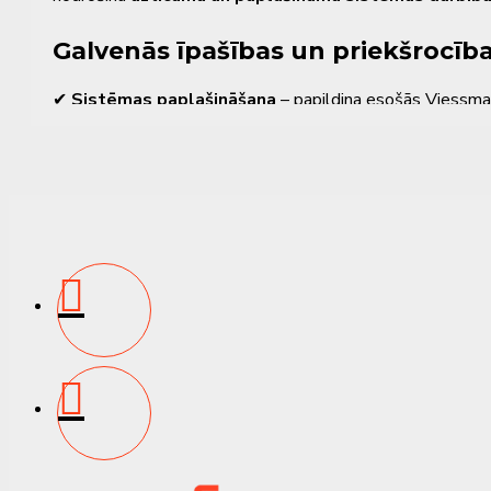
Galvenās īpašības un priekšrocīb
✔
Sistēmas paplašināšana
– papildina esošās Viessma
✔
Vienkārša sienas montāža
– ātra uzstādīšana ar nel
✔
Kompakta konstrukcija
– ideāli piemērota tehniskaj
✔
Izturīga uzbūve
– piemērota ilgstošai ekspluatācijai
✔
Modulāra integrācija
– saderīga ar dažādām Viessma
✔
Piemērots dzīvojamām un komerciālām instalācij