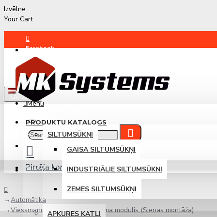
Izvēlne
Your Cart
Facebook
Instagram
LATVIEŠU
Menu
PRODUKTU KATALOGS
SILTUMSŪKŅI
PIETEIKTIES
GAISA SILTUMSŪKŅI
Pircēja konts
REĢISTRĒTIES
INDUSTRIĀLIE SILTUMSŪKŅI
Pieteikties / Reģistrēties
ZEMES SILTUMSŪKŅI
Automātika
Viessmann EM-P1 Paplašinājuma modulis (Sienas montāža)
APKURES KATLI