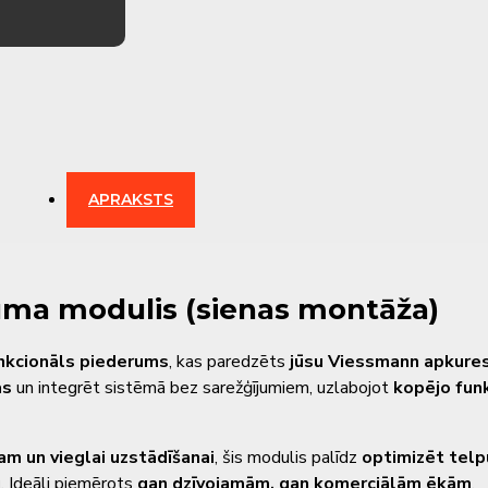
APRAKSTS
uma modulis (sienas montāža)
nkcionāls piederums
, kas paredzēts
jūsu Viessmann apkures
as
un integrēt sistēmā bez sarežģījumiem, uzlabojot
kopējo funk
am un vieglai uzstādīšanai
, šis modulis palīdz
optimizēt tel
u
. Ideāli piemērots
gan dzīvojamām, gan komerciālām ēkām
.