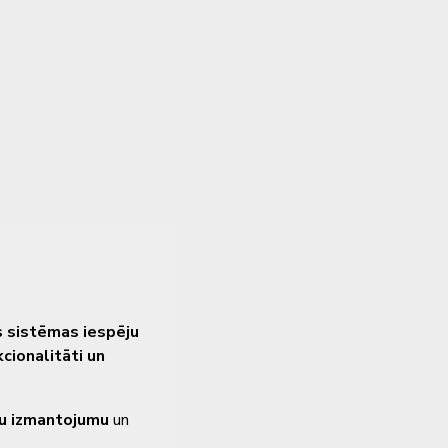
 sistēmas iespēju
cionalitāti un
pu izmantojumu
un