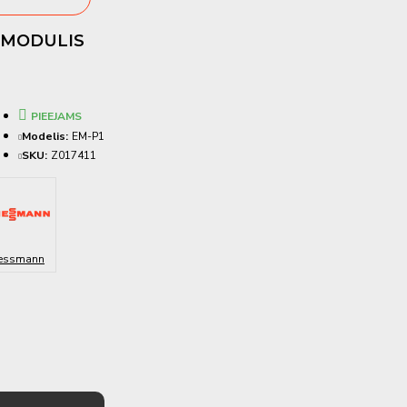
 MODULIS
PIEEJAMS
Modelis:
EM-P1
SKU:
Z017411
essmann