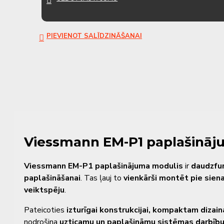
PIEVIENOT SALĪDZINĀŠANAI
Viessmann EM-P1 paplašināj
Viessmann EM-P1 paplašinājuma modulis
ir
daudzfu
paplašināšanai
. Tas ļauj to
vienkārši montēt pie sien
veiktspēju
.
Pateicoties
izturīgai konstrukcijai, kompaktam dizain
nodrošina
uzticamu un paplašināmu sistēmas darbīb