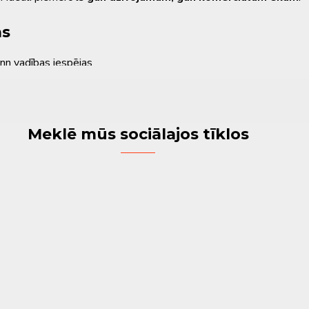
as
nn vadības iespējas
ielām montāžas prasībām
ām telpām ar ierobežotu vietu
nn sistēmām
Meklē mūs sociālajos tīklos
ām