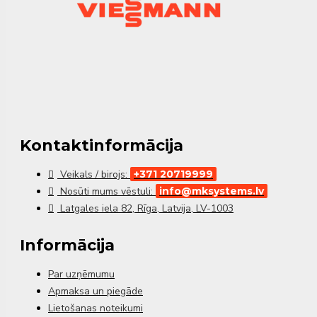
Kontaktinformācija
Veikals / birojs:
+371 20719999
Nosūti mums vēstuli:
info@mksystems.lv
Latgales iela 82, Rīga, Latvija, LV-1003
Informācija
Par uzņēmumu
Apmaksa un piegāde
Lietošanas noteikumi