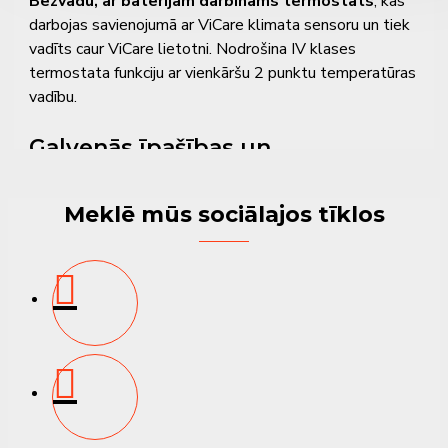
Bezvadu, ar baterijām darbināms termostats
, kas
darbojas savienojumā ar ViCare klimata sensoru un tiek
vadīts caur ViCare lietotni. Nodrošina IV klases
termostata funkciju ar vienkāršu 2 punktu temperatūras
vadību.
Galvenās īpašības un
priekšrocības
Meklē mūs sociālajos tīklos
✔
Bezvadu darbība
– termostats darbojas ar baterijām
un neizmanto vadu pieslēgumus
✔
Savienojums ar ViCare klimata sensoru
–
nodrošina precīzu temperatūras kontroles funkciju
✔
Vadība caur ViCare lietotni
– ērta temperatūras
maiņa un uzraudzība mobilajā ierīcē
✔
Licences atslēga: 2 punktu vadība
– droša un
vienkārša telpas temperatūras regulācija
✔
Piemērots IV klases termostata funkcijai
–
atbilst sistēmas prasībām integrētai darbībai