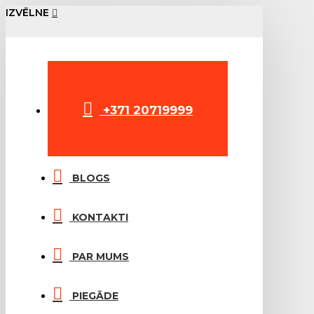
IZVĒLNE
+371 20719999
BLOGS
KONTAKTI
PAR MUMS
PIEGĀDE