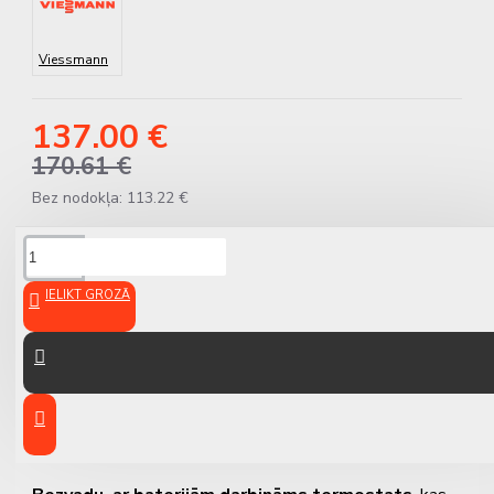
Viessmann
137.00 €
170.61 €
Bez nodokļa: 113.22 €
APRAKSTS
IELIKT GROZĀ
Viessmann ViCare
Termostats (2 punktu
regulācija)