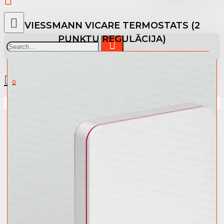
VIESSMANN VICARE TERMOSTATS (2
PUNKTU REGULĀCIJA)
0 prece(s) - 0.00 €
0
Jūsu pirkumu grozs ir tukšs!