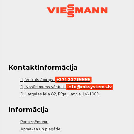
Norāde: ierīci nav iespējams izmantot kopā ar āra
temperatūras sensoru.
Kompakts un vienkārši lietojams risinājums dažādu
telpu temperatūras kontrolei.
Kontaktinformācija
Veikals / birojs:
+371 20719999
Nosūti mums vēstuli:
info@mksystems.lv
Latgales iela 82, Rīga, Latvija, LV-1003
Informācija
Par uzņēmumu
Apmaksa un piegāde