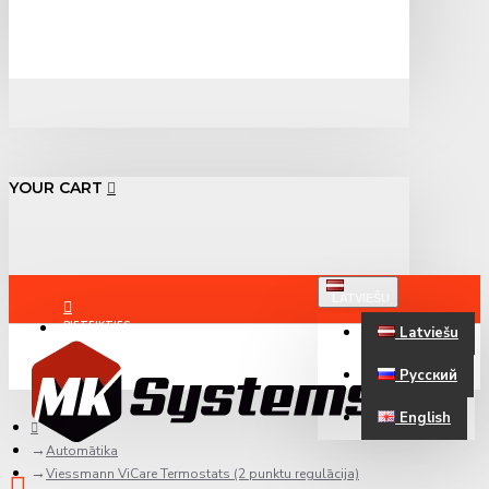
YOUR CART
LATVIEŠU
PIETEIKTIES
Latviešu
Русский
REĢISTRĒTIES
English
Automātika
Viessmann ViCare Termostats (2 punktu regulācija)