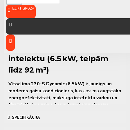
IELIKT GROZĀ
Viessmann Vitoclima 230-S
Dynamic – Gaisa
kondicionieris ar mākslīgo
intelektu (6.5 kW, telpām
līdz 92 m²)
Vitoclima 230-S Dynamic (6.5 kW)
ir
jaudīgs un
moderns gaisa kondicionieris
, kas apvieno
augstāko
energoefektivitāti, mākslīgā intelekta vadību un
tīru iekštelpu gaisu
. Tas automātiski pielāgojas
lietotāja paradumiem un vides apstākļiem, nodrošinot
SPECIFIKĀCIJA
ideālu klimatu līdz
92
m
²
lielām telpām.