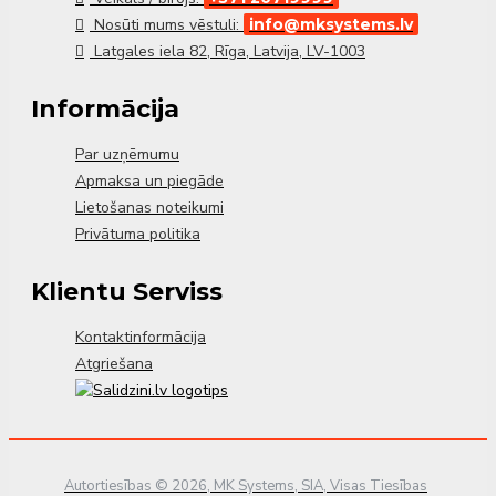
A++ (apkure)
Nosūti mums vēstuli:
info@mksystems.lv
Latgales iela 82, Rīga, Latvija, LV-1003
Informācija
Par uzņēmumu
Apmaksa un piegāde
Lietošanas noteikumi
Privātuma politika
Klientu Serviss
Kontaktinformācija
Atgriešana
Autortiesības © 2026, MK Systems, SIA, Visas Tiesības