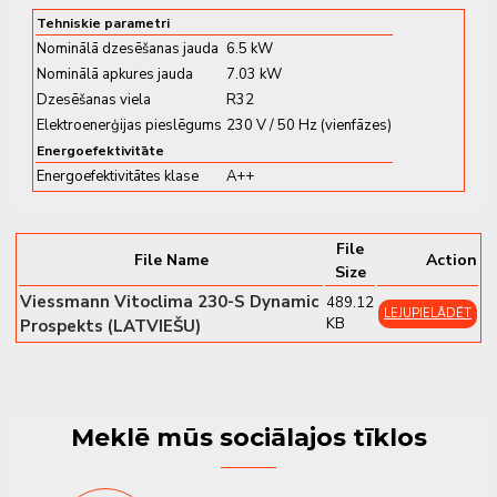
Galvenās priekšrocības un
Tehniskie parametri
funkcijas
Nominālā dzesēšanas jauda
6.5 kW
Nominālā apkures jauda
7.03 kW
✔
AI tehnoloģija
– Pašmācības algoritms, kas
Dzesēšanas viela
R32
optimizē darbību un taupa līdz 10 % enerģijas
Elektroenerģijas pieslēgums
230 V / 50 Hz (vienfāzes)
✔
Mitruma kontrole
– 40–80 % dzesēšanā, 30–70 %
Energoefektivitāte
sausināšanā
Energoefektivitātes klase
A++
✔
UVC lampa
– Neitralizē līdz 93 % baktēriju un vīrusu
✔
Inverter tehnoloģija
– Klusa, stabila un efektīva
File
darbība
File Name
Action
Size
✔
Darbības diapazons
– Apkure līdz -25 °C,
Viessmann Vitoclima 230-S Dynamic
489.12
dzesēšana līdz +50 °C
LEJUPIELĀDĒT
KB
Prospekts (LATVIEŠU)
✔
Īpaši kluss režīms
– Iekšējā bloka skaņas līmenis
tikai 19 dB(A)
Papildu funkcijas
Meklē mūs sociālajos tīklos
✔
WiFi vadība
– Vadība ar viedtālruni
✔
“I Feel” funkcija
– Precīza temperatūras kontrole no