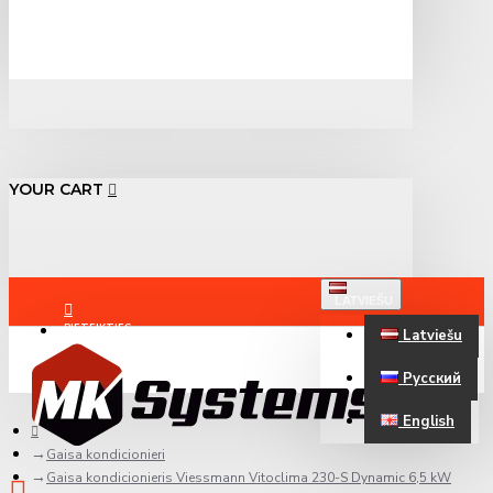
YOUR CART
LATVIEŠU
PIETEIKTIES
Latviešu
Русский
REĢISTRĒTIES
English
Gaisa kondicionieri
Gaisa kondicionieris Viessmann Vitoclima 230-S Dynamic 6,5 kW