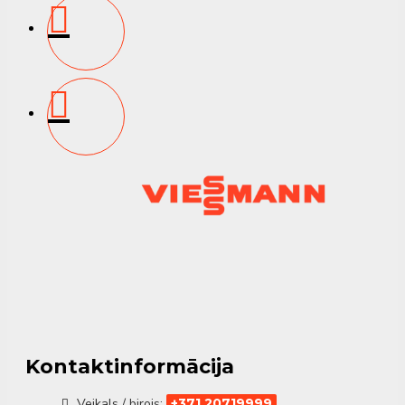
pults
✔
Turbo režīms
– Ātra dzesēšana vai apkure
✔
Karstā palaišana
– Novērš aukstā gaisa ieplūdi
apkures režīmā
✔
Miega režīms
– Samazināts trokšņu līmenis naktī
✔
+8 °C ziemas režīms
– Novērš telpu sasaldēšanu
✔
Videi draudzīgs R32 aukstuma aģents
Gaisa kvalitāte un veselība
✔
PM2.5 filtrs, sudraba joni un jonizators
– Attīra
gaisu no alergēniem, smakām un piesārņojuma
✔
Pašattīrīšanās cikls
– Kondensācija, dzesēšana,
atkausēšana, žāvēšana, sterilizācija 55 °C
Energoefektivitāte
Kontaktinformācija
✔
Energoefektivitātes klase: A+++ (dzesēšana),
Veikals / birojs:
+371 20719999