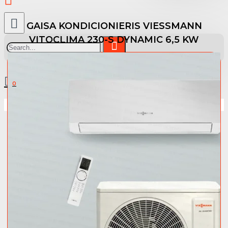
GAISA KONDICIONIERIS VIESSMANN
VITOCLIMA 230-S DYNAMIC 6,5 KW
0 prece(s) - 0.00 €
0
Jūsu pirkumu grozs ir tukšs!