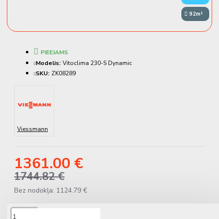
92m²
PIEEJAMS
Modelis:
Vitoclima 230-S Dynamic
SKU:
ZK08289
Viessmann
1361.00 €
1744.82 €
Bez nodokļa: 1124.79 €
APRAKSTS