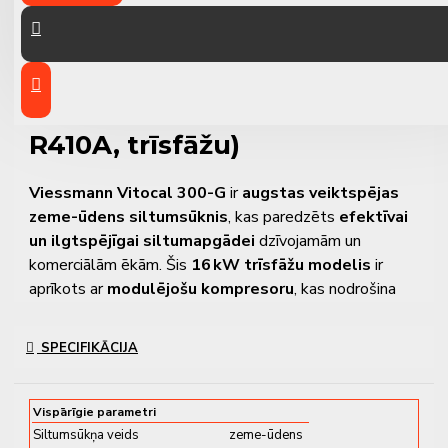
Viessmann Vitocal 300-G –
Zeme-ūdens siltumsūknis
bez iebūvēta boilera (16 kW,
R410A, trīsfāžu)
Viessmann Vitocal 300-G
ir
augstas veiktspējas
zeme-ūdens siltumsūknis
, kas paredzēts
efektīvai
un ilgtspējīgai siltumapgādei
dzīvojamām un
komerciālām ēkām. Šis
16 kW trīsfāžu modelis
ir
aprīkots ar
modulējošu kompresoru
, kas nodrošina
precīzu jaudas pielāgošanu, samazinot elektroenerģijas
patēriņu un paaugstinot sistēmas kopējo efektivitāti.
SPECIFIKĀCIJA
Iekārta darbojas ar
R410A dzesētājvielu
, un tās
konstrukcija nodrošina
īpaši klusu darbību
, kas padara
Vispārīgie parametri
to piemērotu arī uzstādīšanai dzīvojamās vides tuvumā.
Siltumsūkņa veids
zeme-ūdens