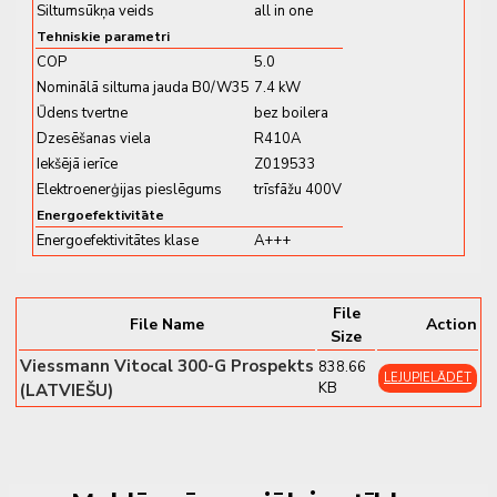
Siltumsūkņa veids
all in one
Galvenās priekšrocības un
Tehniskie parametri
funkcijas
COP
5.0
Nominālā siltuma jauda B0/W35
7.4 kW
Ūdens tvertne
bez boilera
✔
16 kW jauda
– Piemērots lielām dzīvojamām ēkām
Dzesēšanas viela
R410A
vai objektos ar augstu siltuma patēriņu
Iekšējā ierīce
Z019533
✔
Modulējošs kompresors
– Efektīva darbība ar
Elektroenerģijas pieslēgums
trīsfāžu 400V
precīzu pielāgošanos aktuālajām vajadzībām
Energoefektivitāte
✔
A+ energoefektivitātes klase
– Darbojoties 35 °C
Energoefektivitātes klase
A+++
plūsmas temperatūrā
✔
R410A dzesētājviela
– Uzticams un efektīvs
siltumnesējs
File
File Name
Action
✔
Trīsfāžu pieslēgums
– Nepārtraukta jaudas padeve
Size
un augsta stabilitāte
Viessmann Vitocal 300-G Prospekts
838.66
LEJUPIELĀDĒT
✔
Zema trokšņu emisija
– Pateicoties akustiski
KB
(LATVIEŠU)
optimizētam dizainam
✔
ViCare lietotnes savietojamība
– Viedā vadība un
attālināta uzraudzība
✔
Gatavība darbam ar karstā ūdens boileriem un