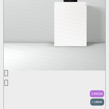
R410A
16kW