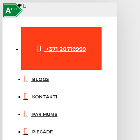
LABEL
IZVĒLNE
+371 20719999
BLOGS
KONTAKTI
PAR MUMS
PIEGĀDE