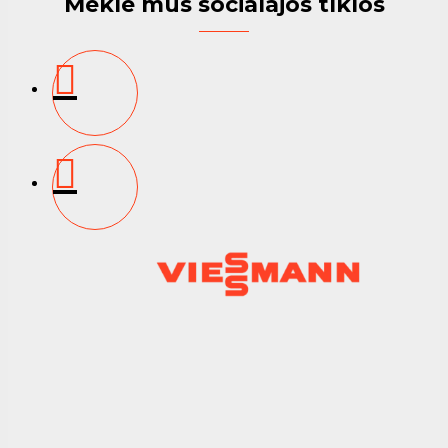
Meklē mūs sociālajos tīklos
buferiem
✔
Integrācija ar saules enerģiju
– Atbalsta PV vai
saules kolektoru sistēmas
✔
Kompakta, telpai draudzīga konstrukcija
– Viegla
uzstādīšana tehniskajā telpā
Viessmann Vitocal 300-G (16 kW)
ir augstākās
klases izvēle tiem, kas meklē
maksimālu komfortu,
augstu veiktspēju un vismodernāko siltumsūkņu
tehnoloģiju
.