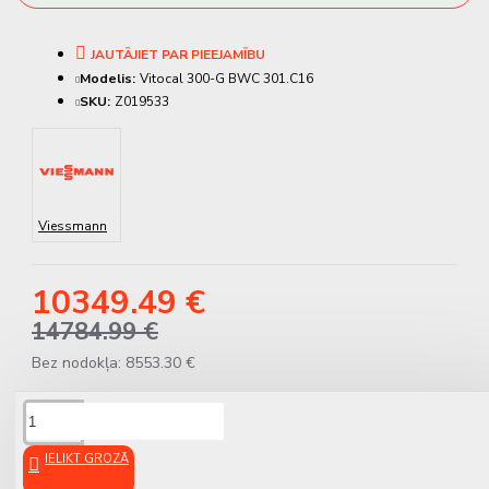
JAUTĀJIET PAR PIEEJAMĪBU
Modelis:
Vitocal 300-G BWC 301.C16
SKU:
Z019533
Viessmann
10349.49 €
14784.99 €
Bez nodokļa: 8553.30 €
APRAKSTS
IELIKT GROZĀ