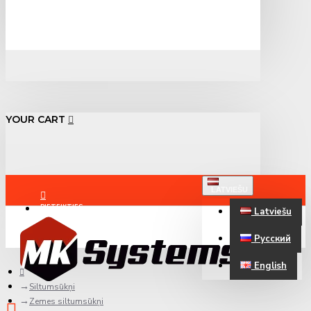
YOUR CART
LATVIEŠU
PIETEIKTIES
Latviešu
Русский
REĢISTRĒTIES
English
Siltumsūkņi
Zemes siltumsūkņi