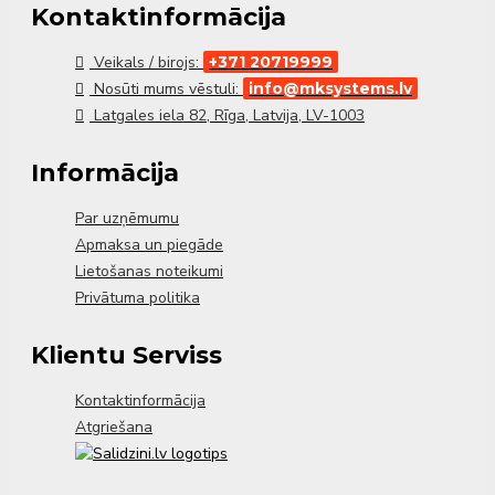
Kontaktinformācija
Veikals / birojs:
+371 20719999
Nosūti mums vēstuli:
info@mksystems.lv
Latgales iela 82, Rīga, Latvija, LV-1003
Informācija
Par uzņēmumu
Apmaksa un piegāde
Lietošanas noteikumi
Privātuma politika
Klientu Serviss
Kontaktinformācija
Atgriešana