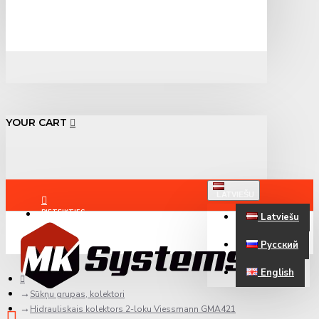
YOUR CART
LATVIEŠU
PIETEIKTIES
Latviešu
Русский
REĢISTRĒTIES
English
Sūkņu grupas, kolektori
Hidrauliskais kolektors 2-loku Viessmann GMA421