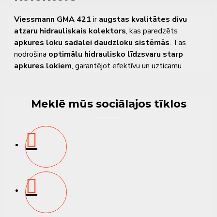
Viessmann GMA 421
ir
augstas kvalitātes divu
atzaru hidrauliskais kolektors
, kas paredzēts
apkures loku sadalei daudzloku sistēmās
. Tas
nodrošina
optimālu hidraulisko līdzsvaru starp
apkures lokiem
, garantējot efektīvu un uzticamu
darbību mūsdienīgās apkures instalācijās.
Kompaktais un siltumizolētais dizains
samazina
Meklē mūs sociālajos tīklos
siltuma zudumus, savukārt
izturīgā konstrukcija
nodrošina ilgu kalpošanas laiku un aizsardzību pret
koroziju.
Galvenās īpašības un
priekšrocības
✔
Divu atzaru konstrukcija
– ideāli piemērota
sistēmām ar diviem apkures lokiem
✔
Hidrauliskais līdzsvars
– stabila un efektīva