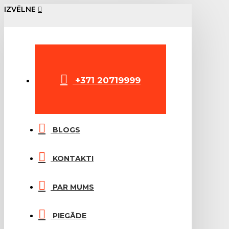
IZVĒLNE
+371 20719999
BLOGS
KONTAKTI
PAR MUMS
PIEGĀDE