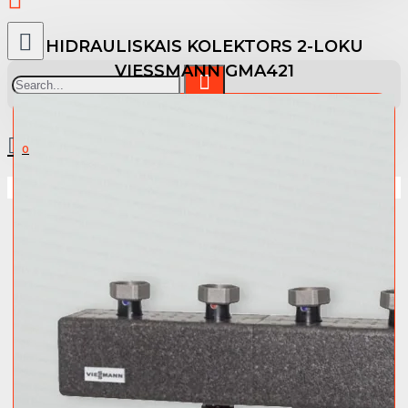
HIDRAULISKAIS KOLEKTORS 2-LOKU
VIESSMANN GMA421
0 prece(s) - 0.00 €
0
Jūsu pirkumu grozs ir tukšs!