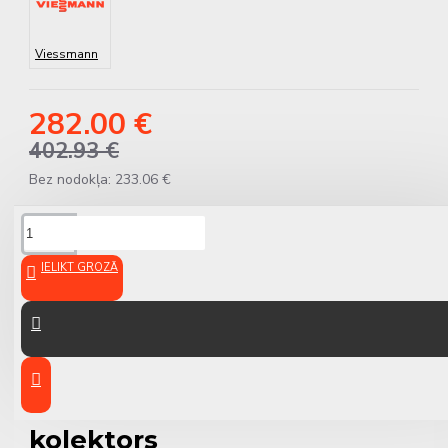
Viessmann
282.00 €
402.93 €
Bez nodokļa: 233.06 €
APRAKSTS
IELIKT GROZĀ
Viessmann 2-branch
Collector GMA 421 – Divu
atzaru hidrauliskais
kolektors