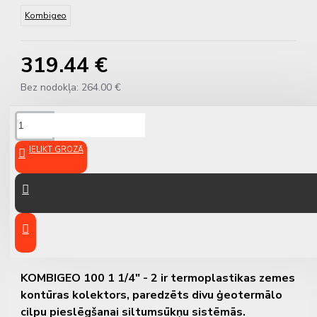
Kombigeo
319.44 €
Bez nodokļa: 264.00 €
APRAKSTS
IELIKT GROZĀ
Zemes kontūras kolektors
KOMBIGEO 100 1 1/4" - 2
cilpām, savienojums G 1 1/4"
KOMBIGEO 100 1 1/4" - 2 ir termoplastikas zemes
kontūras kolektors, paredzēts divu ģeotermālo
cilpu pieslēgšanai siltumsūkņu sistēmās.