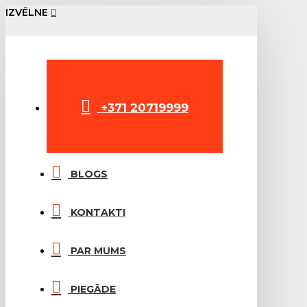
IZVĒLNE
+371 20719999
BLOGS
KONTAKTI
PAR MUMS
PIEGĀDE