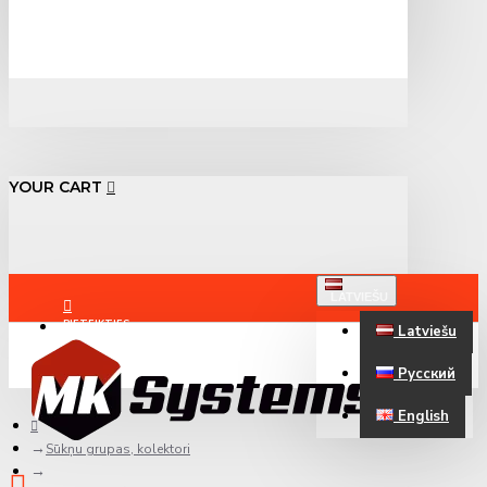
YOUR CART
LATVIEŠU
PIETEIKTIES
Latviešu
Русский
REĢISTRĒTIES
English
Sūkņu grupas, kolektori