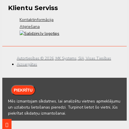
Klientu Serviss
Kontaktinformācija
Atgriešana
Autortiesības © 2026, MK Systems, SIA, Visas Tiesības
Aizsargātas
PIEKRĪTU
Mēs izmantojam sīkdatnes, lai analizētu vietnes apmeklējumu
un uzlabotu lietošanas pieredzi. Turpinot lietot šo vietni, Jūs
piekrītat sīkdatņu izmantošanai.