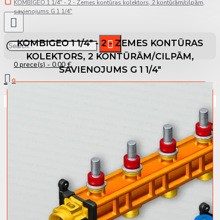
KOMBIGEO 1 1/4" - 2 - Zemes kontūras kolektors, 2 kontūrām/cilpām,
savienojums G 1 1/4"
KOMBIGEO 1 1/4" - 2 - ZEMES KONTŪRAS
KOLEKTORS, 2 KONTŪRĀM/CILPĀM,
0 prece(s) - 0.00 €
SAVIENOJUMS G 1 1/4"
0
Jūsu pirkumu grozs ir tukšs!