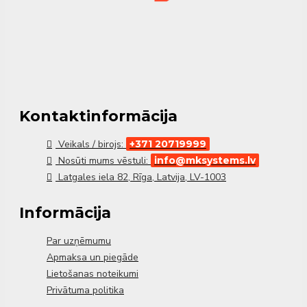
pret koroziju un ilgs kalpošanas laiks
KOMBIGEO 100 1 1/4" - 2 ir uzticams un efektīvs
kolektora risinājums divu zemes kontūru
pieslēgšanai, nodrošinot precīzu plūsmas kontroli
un stabilu ģeotermālās sistēmas darbību.
Kontaktinformācija
Veikals / birojs:
+371 20719999
Nosūti mums vēstuli:
info@mksystems.lv
Latgales iela 82, Rīga, Latvija, LV-1003
Informācija
Par uzņēmumu
Apmaksa un piegāde
Lietošanas noteikumi
Privātuma politika