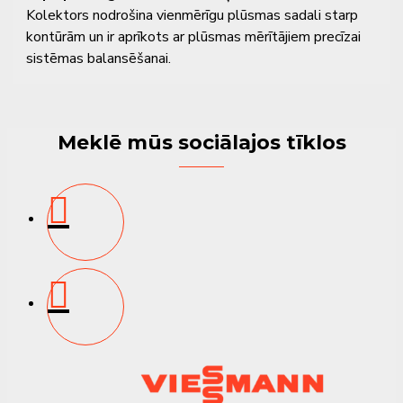
Kolektors nodrošina vienmērīgu plūsmas sadali starp
kontūrām un ir aprīkots ar plūsmas mērītājiem precīzai
sistēmas balansēšanai.
Galvenās īpašības un
priekšrocības
Meklē mūs sociālajos tīklos
✔
Paredzēts 2 zemes kontūrām (cilpām)
-
kompakts risinājums mazākām ģeotermālām sistēmām
✔
Savienojums G 1 1/4"
- universāls pieslēgums
galvenajai maģistrālei
✔
Plūsmas mērītāji 7-32 l/min
- precīza katras
kontūras regulēšana un balansēšana
✔
KFE ventiļi 1/2"
- ērta sistēmas uzpilde un
atgaisošana
✔
Iekļauti sienas kronšteini
- vienkārša un stabila
montāža
✔
Izturīga termoplastikas konstrukcija
- noturība