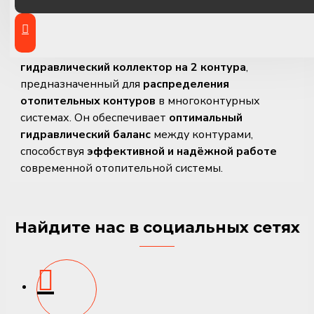
контура GMA 421
Viessmann GMA 421
— это
высококачественный
гидравлический коллектор на 2 контура
,
предназначенный для
распределения
отопительных контуров
в многоконтурных
системах. Он обеспечивает
оптимальный
гидравлический баланс
между контурами,
способствуя
эффективной и надёжной работе
современной отопительной системы.
Компактный и изолированный корпус
минимизирует
потери тепла
, а прочная
Найдите нас в социальных сетях
конструкция обеспечивает
долговечность
.
Основные характеристики и
преимущества