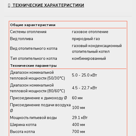
ТЕХНИЧЕСКИЕ ХАРАКТЕРИСТИКИ
частных домов
, объединяя
современные
технологии и простоту установки
.
Общие характеристики
Котёл оснащён
горелкой MatriX-Plus с системой
Системы отопления
газовое отопление
Lambda Pro Plus
, которая автоматически
Вид топлива
природный газ
адаптируется к качеству газа и обеспечивает
газовый конденсационный
чистое и надёжное горение
.
Вид отопительного котла
отопительный котел
Тип отопительного котла
комбинированный
Основные характеристики и
Технические параметры
преимущества
Диапазон номинальной
5.0 - 25.0 кВт
тепловой мощности (50/30°C)
Диапазон номинальной
✔
Диапазон мощности:
3.2 – 25.0 кВт
4.5 - 22.7 кВт
тепловой мощности (80/60°C)
(модулируемый)
Присоединение к дымоходу Ø
60 мм
✔
ГВС-производительность:
до
14.1 л/мин
при
Присоединение подачи воздуха
100 мм
ΔT 30 °C
Ø
✔
Класс энергоэффективности: A / A+ при
Мощность питьевой воды
29.1 кВт
работе на 35 °C
Ширина котла
400 мм
✔
Сезонная эффективность (Hs):
до
94%
Высота котла
700 мм