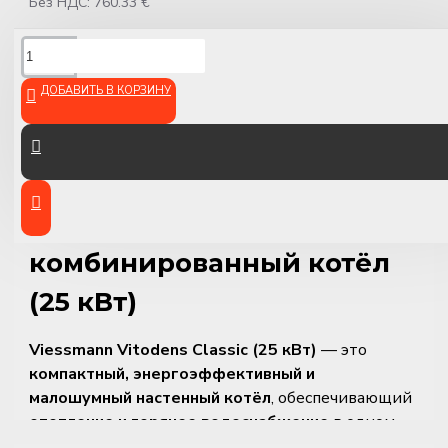
Без НДС: 760.33 €
ОПИСАНИЕ
ДОБАВИТЬ В КОРЗИНУ
Viessmann Vitodens Classic
– Газовый
конденсационный
комбинированный котёл
(25 кВт)
Viessmann Vitodens Classic (25 кВт)
— это
компактный, энергоэффективный и
малошумный настенный котёл
, обеспечивающий
отопление и горячее водоснабжение
в одном
устройстве. Идеально подходит для
квартир и