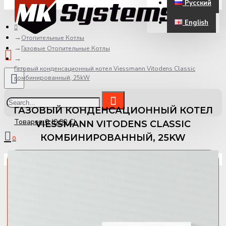
Русский
ЗАРЕГИСТРИРОВАТЬСЯ
English
Отопительные Котлы
Газовые Отопительные Котлы
Газовый конденсационный котел Viessmann Vitodens Classic
комбинированный, 25kW
ГАЗОВЫЙ КОНДЕНСАЦИОННЫЙ КОТЕЛ
Товаров 0 (0.00 €)
VIESSMANN VITODENS CLASSIC
КОМБИНИРОВАННЫЙ, 25KW
0
Ваша корзина пуста!