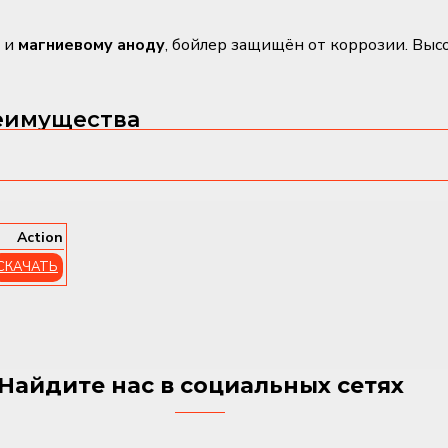
и
магниевому аноду
, бойлер защищён от коррозии. Выс
еимущества
него размера
еплообменника
ного налёта
защита
Action
я теплоизоляция
СКАЧАТЬ
лнечных систем
ономичный выбор для ГВС
, сочетающий
гигиеничность и
Найдите нас в социальных сетях