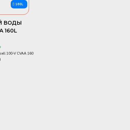
160L
Й ВОДЫ
A 160L
О
ocell 100-V CVAA 160
4