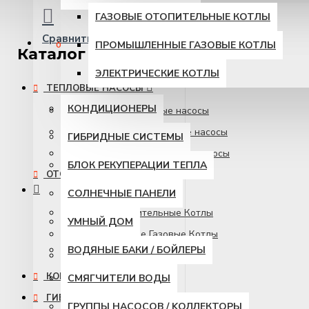
ГАЗОВЫЕ ОТОПИТЕЛЬНЫЕ КОТЛЫ
Сравнить
Сравнение продуктов
ПРОМЫШЛЕННЫЕ ГАЗОВЫЕ КОТЛЫ
0
Каталог товаров
ЭЛЕКТРИЧЕСКИЕ КОТЛЫ
ТЕПЛОВЫЕ НАСОСЫ
КОНДИЦИОНЕРЫ
Воздушные тепловые насосы
Геотермальные тепловые насосы
ГИБРИДНЫЕ СИСТЕМЫ
Промышленные тепловые насосы
БЛОК РЕКУПЕРАЦИИ ТЕПЛА
ОТОПИТЕЛЬНЫЕ КОТЛЫ
СОЛНЕЧНЫЕ ПАНЕЛИ
Газовые Отопительные Котлы
УМНЫЙ ДОМ
Промышленные Газовые Котлы
ВОДЯНЫЕ БАКИ / БОЙЛЕРЫ
Электрические Котлы
КОНДИЦИОНЕРЫ
СМЯГЧИТЕЛИ ВОДЫ
ГИБРИДНЫЕ СИСТЕМЫ
ГРУППЫ HАСОСОВ / KОЛЛЕКТОРЫ