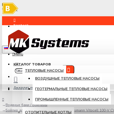
B
Меню
Your Cart
Facebook
Instagram
РУССКИЙ
Menu
КАТАЛОГ ТОВАРОВ
ТЕПЛОВЫЕ НАСОСЫ
АВТОРИЗОВАТЬСЯ
ВОЗДУШНЫЕ ТЕПЛОВЫЕ НАСОСЫ
Аккаунт покупателя
ЗАРЕГИСТРИРОВАТЬСЯ
ГЕОТЕРМАЛЬНЫЕ ТЕПЛОВЫЕ НАСОСЫ
Логин / Регистрация
ПРОМЫШЛЕННЫЕ ТЕПЛОВЫЕ НАСОСЫ
Водяные баки / Бойлеры
Бойлер для питьевой горячей воды Viessmann Vitocell 100-V 
OТОПИТЕЛЬНЫЕ КОТЛЫ