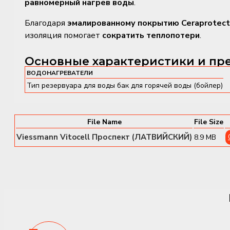
равномерный нагрев воды
.
Благодаря
эмалированному покрытию Ceraprotect
изоляция помогает
сократить теплопотери
.
Основные характеристики и пр
ВОДОНАГРЕВАТЕЛИ
✔
Объём 160 л
– Идеально для домохозяйств сред
Тип резервуара для воды
бак для горячей воды (бойлер)
✔
Эффективный нагрев
– Увеличенная площадь т
✔
Ceraprotect
– Защита от коррозии и бактериаль
✔
Магниевый анод
– Дополнительная внутренняя 
File Name
File Size
✔
Минимальные теплопотери
– Высококачественна
Viessmann Vitocell Проспект (ЛАТВИЙСКИЙ)
8.9 MB
✔
Совместимость
– Подходит для котлов, ТН и со
Vitocell 100-V CVAA (160 л)
— это
надежный и эк