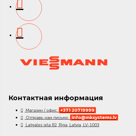
Контактная информация
Магазин / офис:
+371 20719999
Отправь нам письмо:
info@mksystems.lv
Latgales iela 82, Riga, Latvia, LV-1003