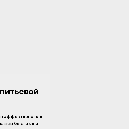
 питьевой
ля
эффективного и
вающей
быстрый и