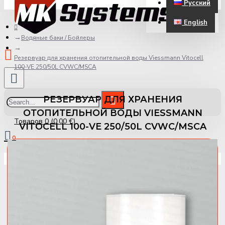
Русский
ЗАРЕГИСТРИРОВАТЬСЯ
English
Водяные баки / Бойлеры
Резервуар для хранения отопительной воды Viessmann Vitocell
100-VE 250/50L CVWC/MSCA
РЕЗЕРВУАР ДЛЯ ХРАНЕНИЯ
ОТОПИТЕЛЬНОЙ ВОДЫ VIESSMANN
Товаров 0 (0.00 €)
VITOCELL 100-VE 250/50L CVWC/MSCA
0
Ваша корзина пуста!