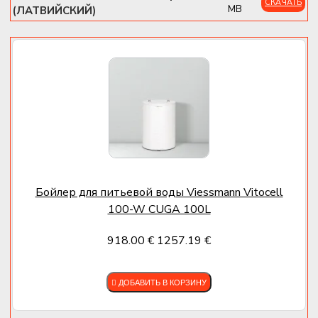
СКАЧАТЬ
MB
(ЛАТВИЙСКИЙ)
✔
Тихая работа:
менее 35 дБ(A)
✔
Совместимость с бойлерами:
поддержка
Vitocell и аналогов
Vitodens 100-W B1HG (32 кВт)
— это
современное, мощное и гибкое отопительное
решение
, идеально подходящее для систем с
внешним бойлером и высоким тепловым спросом.
Бойлер для питьевой воды Viessmann Vitocell
100-W CUGA 100L
918.00 €
1257.19 €
ДОБАВИТЬ В КОРЗИНУ