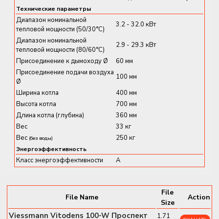
эффективность и надёжную работу
в течение
Технические параметры
многих лет.
Диапазон номинальной
3.2 - 32.0 кВт
тепловой мощности (50/30°C)
Основные характеристики и
Диапазон номинальной
2.9 - 29.3 кВт
тепловой мощности (80/60°C)
преимущества
Присоединение к дымоходу Ø
60 мм
Присоединение подачи воздуха
100 мм
✔
Диапазон мощности:
3.2 – 32.0 кВт (модуляция
Ø
1:8)
Ширина котла
400 мм
✔
Класс энергоэффективности:
A /
A+ при 35 °C
Высота котла
700 мм
✔
Сезонная эффективность (Hs):
до
94%
Длина котла (глубина)
360 мм
✔
Теплообменник:
Inox-Radial из нержавеющей
Вес
33 кг
стали
Вес
250 кг
(без воды)
✔
Горелка:
MatriX-Plus + Lambda Pro Plus –
Энергоэффективность
адаптация к газу
Класс энергоэффективности
A
✔
Готов к водороду:
до 20% H₂ в смеси
✔
Умное управление:
встроенный Wi-Fi,
File
поддержка ViCare
File Name
Action
Size
✔
Габариты:
400 × 360 × 700 мм
Viessmann Vitodens 100-W Проспект
1.71
✔
Вес:
36 кг