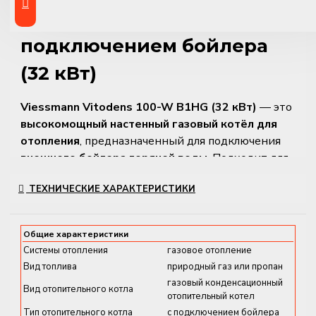
конденсационный котёл с
подключением бойлера
(32 кВт)
Viessmann Vitodens 100-W B1HG (32 кВт)
— это
высокомощный настенный газовый котёл для
отопления
, предназначенный для подключения
внешнего бойлера горячей воды
. Подходит для
домов с высоким тепловым спросом
,
ТЕХНИЧЕСКИЕ ХАРАКТЕРИСТИКИ
многоэтажных объектов и
систем с несколькими
зонами отопления
.
Общие характеристики
Благодаря
диапазону модуляции 1:8
, котёл точно
Системы отопления
газовое отопление
регулирует мощность в зависимости от
Вид топлива
природный газ или пропан
потребности, снижая расход газа. Технологии
газовый конденсационный
MatriX-Plus
,
Lambda Pro Plus
и теплообменник
Вид отопительного котла
отопительный котел
Inox-Radial
обеспечивают
максимальную
Тип отопительного котла
с подключением бойлера