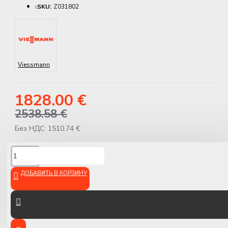
SKU:
Z031802
Viessmann
1828.00 €
2538.58 €
Без НДС: 1510.74 €
ОПИСАНИЕ
ДОБАВИТЬ В КОРЗИНУ
Viessmann Vitodens 100-W
B1HG – Газовый